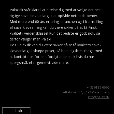
Palax.dk står klar til at hjælpe dig med at vælge det helt
rigtige save-kløveanlæg til at opfylde netop dit behov.
Med mere end 60 års erfaring i branchen og i fremstilling
af save-kløveanlæg kan du være sikker på at få Finsk
kvalitet i verdensklasse! Kun det bedste er godt nok, så
derfor vælger man Palax!
Hos Palax.dk kan du være sikker på at få kvalitets save-
kløveanlæg til skarpe priser, så hold dig ikke tilbage med
at kontakte os for en uforplgtende snak hvis du har
spørgsmål, eller gerne vil vide mere.
(+45) 6139 6660
Attebovej 17, 5492 Vissenbjerg
info@palax.dk
Luk