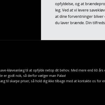
opfyldelse, og at brændeprod
leg. Ved at vi levere savekløv
at dine forventninger bliver 
du laver brænde. Din tilfred
ge save-kløveanlæg til at opfylde netop dit behov. Med mere end 60 års 
ste er godt nok, så derfor vælger man Palax!
æg til skarpe priser, så hold dig ikke tilbage med at kontakte os for e