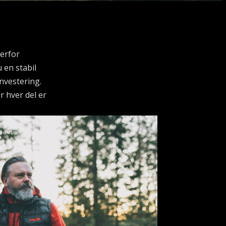
derfor
 en stabil
investering.
r hver del er