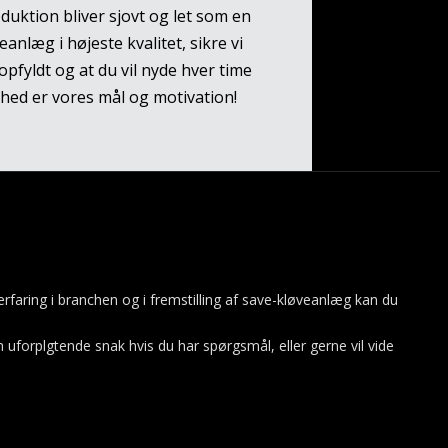
uktion bliver sjovt og let som en
eanlæg i højeste kvalitet, sikre vi
opfyldt og at du vil nyde hver time
shed er vores mål og motivation!
erfaring i branchen og i fremstilling af save-kløveanlæg kan du
n uforplgtende snak hvis du har spørgsmål, eller gerne vil vide