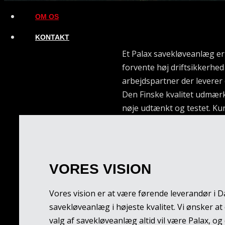
OM OS
KONTAKT
Et Palax savekløveanlæg er
forvente høj driftsikkerhed
arbejdspartner der leverer e
Den Finske kvalitet udmærke
nøje udtænkt og testet. Ku
VORES VISION
Vores vision er at være førende leverandør i 
savekløveanlæg i højeste kvalitet. Vi ønsker at
valg af savekløveanlæg altid vil være Palax, og d