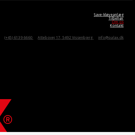
Save-kløveanlæg
Tilbehør
Om os
Kontakt
(+45) 6139 6660
Attebovej 17, 5492 Vissenbjerg
info@palax.dk