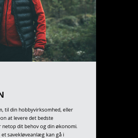
N
, til din hobbyvirksomhed, eller
sion at levere det bedste
 netop dit behov og din økonomi.
m et savekløveanlæg kan gå i