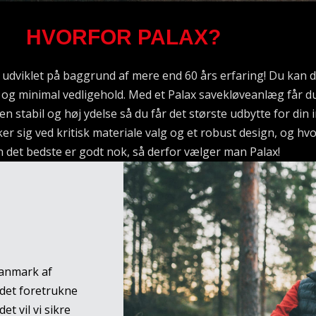
HVORFOR PALAX?
 udviklet på baggrund af mere end 60 års erfaring! Du kan 
 og minimal vedligehold. Med et Palax savekløveanlæg får du
n stabil og høj ydelse så du får det største udbytte for din 
r sig ved kritisk materiale valg og et robust design, og hvo
n det bedste er godt nok, så derfor vælger man Palax!
Danmark af
 det foretrukne
et vil vi sikre