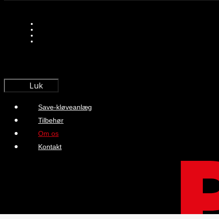
Luk
Save-kløveanlæg
Tilbehør
Om os
Kontakt