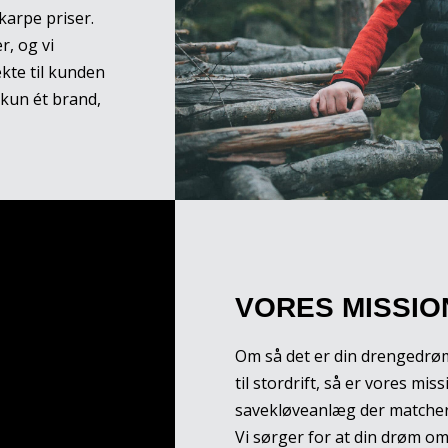
skarpe priser.
, og vi
kte til kunden
 kun ét brand,
VORES MISSIO
Om så det er din drengedrøm
til stordrift, så er vores mis
savekløveanlæg der matcher
Vi sørger for at din drøm o