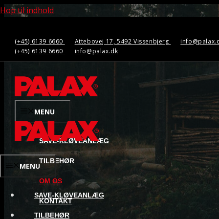
Hop til indhold
(+45) 6139 6660
Attebovej 17, 5492 Vissenbjerg
info@palax.
(+45) 6139 6660
info@palax.dk
MENU
SAVE-KLØVEANLÆG
TILBEHØR
MENU
OM OS
SAVE-KLØVEANLÆG
KONTAKT
TILBEHØR