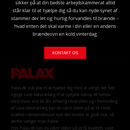
sikker på at din bedste arbejdskammerat altid
står klar til at hjælpe dig så du kan nyde synet af
stammer der let og hurtig forvandles til brænde –
hvad enten det skal varme i din eller en andens
brændeovn en kold vinterdag.
KONTAKT OS
Palax.dk står klar til at hjælpe dig med at vælge det helt
rigtige save-kløveanlæg til at opfylde netop dit behov.
Med mere end 60 års erfaring i branchen og i fremstilling
af save-kløveanlæg kan du være sikker på at få Finsk
kvalitet i verdensklasse! Kun det bedste er godt nok, så
derfor vælger man Palax!
Hos Palax.dk kan du være sikker på at få kvalitets save-