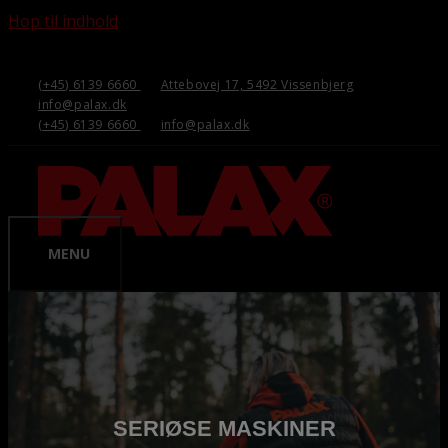
Hop til indhold
(+45) 6139 6660
Attebovej 17, 5492 Vissenbjerg
info@palax.dk
(+45) 6139 6660
info@palax.dk
MENU
SERIØSE MASKINER