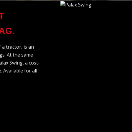
T
AG.
a tractor, is an
gs. At the same
alax Swing, a cost-
 Available for all