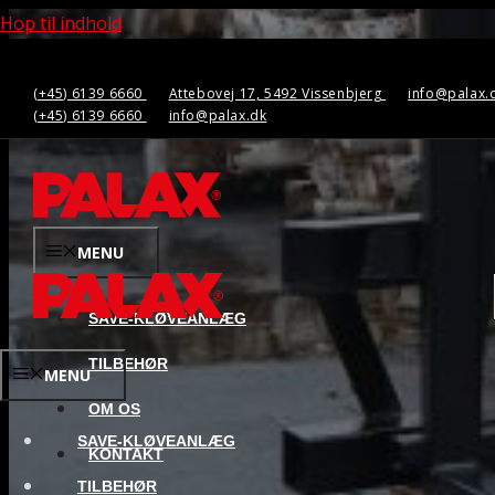
Hop til indhold
(+45) 6139 6660
Attebovej 17, 5492 Vissenbjerg
info@palax.
(+45) 6139 6660
info@palax.dk
MENU
SAVE-KLØVEANLÆG
TILBEHØR
MENU
OM OS
SAVE-KLØVEANLÆG
KONTAKT
TILBEHØR