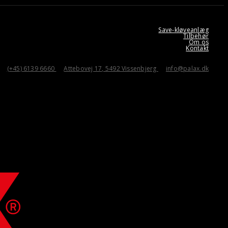
Save-kløveanlæg
Tilbehør
Om os
Kontakt
(+45) 6139 6660
Attebovej 17, 5492 Vissenbjerg
info@palax.dk